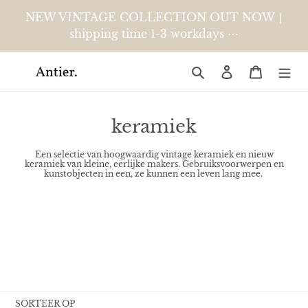
Meteen
NEW VINTAGE COLLECTION OUT NOW ∣
naar
shipping time 1-3 workdays ⋯
de
content
Zoeken
Aanmelden
Winkelw
C
keramiek
o
Een selectie van hoogwaardig vintage keramiek en nieuw
l
keramiek van kleine, eerlijke makers. Gebruiksvoorwerpen en
kunstobjecten in een, ze kunnen een leven lang mee.
l
e
c
t
i
e
SORTEER OP