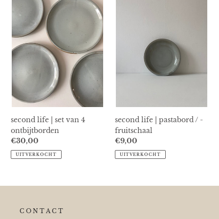
life
life
|
|
set
pastabord
van
/
4
-
ontbijtborden
fruitschaal
second life | set van 4
second life | pastabord / -
ontbijtborden
fruitschaal
Normale
€30,00
Normale
€9,00
prijs
prijs
UITVERKOCHT
UITVERKOCHT
C O N T A C T