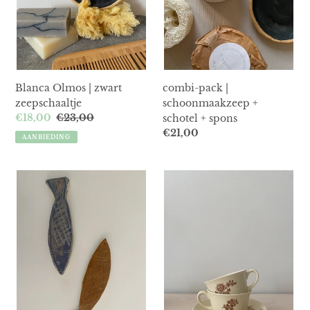
spons
Blanca Olmos | zwart
combi-pack |
zeepschaaltje
schoonmaakzeep +
Aanbiedingsprijs
€18,00
Normale
€23,00
schotel + spons
prijs
Normale
€21,00
AANBIEDING
prijs
second
second
life
life
|
|
sardientjes
set
keramiek
van
kop
&
schotel