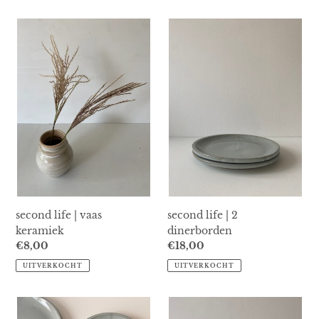
second
second
life
life
|
|
vaas
2
keramiek
dinerborden
second life | vaas
second life | 2
keramiek
dinerborden
Normale
€8,00
Normale
€18,00
prijs
prijs
UITVERKOCHT
UITVERKOCHT
second
second