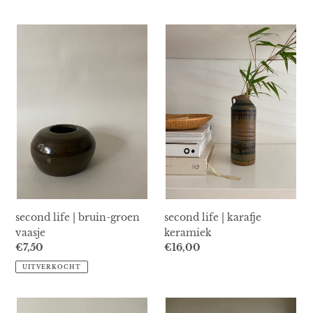
prijs
second
second
life
life
|
|
bruin-
karafje
groen
keramiek
vaasje
second life | bruin-groen
second life | karafje
vaasje
keramiek
Normale
€7,50
Normale
€16,00
prijs
prijs
UITVERKOCHT
second
second