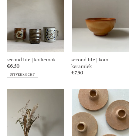
keramiek
second life | koffiemok
second life | kom
Normale
€6,50
keramiek
prijs
Normale
€7,50
UITVERKOCHT
prijs
second
terracotta
life
kandelaar
|
vaas
met
structuur