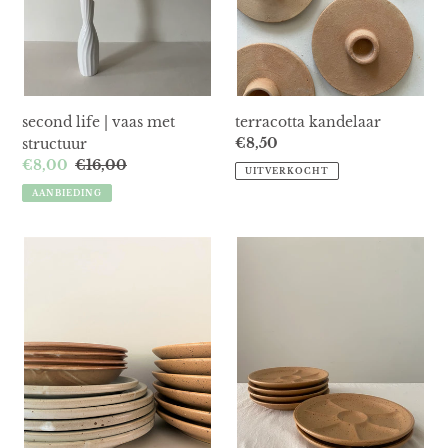
second life | vaas met
terracotta kandelaar
Normale
€8,50
structuur
prijs
Aanbiedingsprijs
€8,00
Normale
€16,00
UITVERKOCHT
prijs
AANBIEDING
second
second
life
life
|
|
bruine
grès
grès
borden
pastaborden