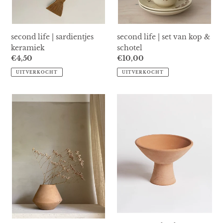
second life | set van kop &
second life | sardientjes
schotel
keramiek
Normale
€10,00
Normale
€4,50
prijs
prijs
UITVERKOCHT
UITVERKOCHT
Terracotta
terracotta
potje
schaal