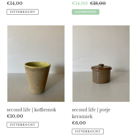
Normale
€14,00
Aanbiedingsprijs
€14,00
Normale
€18,00
prijs
prijs
UITVERKOCHT
AANBIEDING
second
second
life
life
|
|
koffiemok
potje
keramiek
second life | koffiemok
second life | potje
Normale
€10,00
keramiek
prijs
Normale
€6,00
UITVERKOCHT
prijs
UITVERKOCHT