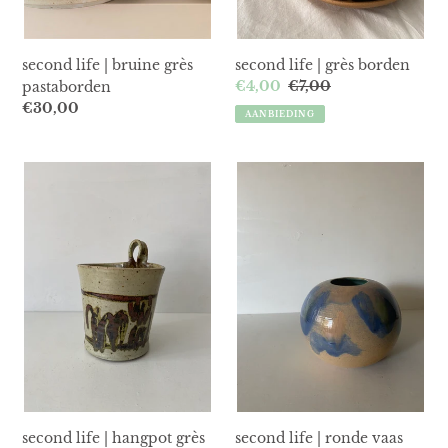
second life | bruine grès
second life | grès borden
Aanbiedingsprijs
€4,00
Normale
€7,00
pastaborden
prijs
Normale
€30,00
AANBIEDING
prijs
second
second
life
life
|
|
hangpot
ronde
grès
vaas
second life | hangpot grès
second life | ronde vaas