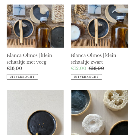
Blanca
Blanca
Olmos
Olmos
|
|
klein
klein
schaaltje
schaaltje
met
zwart
veeg
Blanca Olmos | klein
Blanca Olmos | klein
schaaltje met veeg
schaaltje zwart
Normale
€16,00
Aanbiedingsprijs
€12,00
Normale
€16,00
prijs
prijs
UITVERKOCHT
UITVERKOCHT
Blanca
combi-
Olmos
pack
|
|
zwart
schoonmaakzeep
zeepschaaltje
+
schotel
+