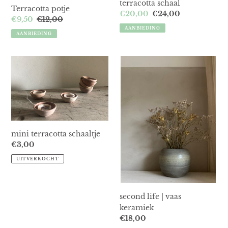
terracotta schaal
Terracotta potje
Aanbiedingsprijs
€20,00
Normale
€24,00
Aanbiedingsprijs
€9,50
Normale
€12,00
prijs
AANBIEDING
prijs
AANBIEDING
mini
second
terracotta
life
schaaltje
|
vaas
keramiek
mini terracotta schaaltje
Normale
€3,00
prijs
UITVERKOCHT
second life | vaas
keramiek
Normale
€18,00