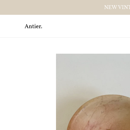
Meteen
NEW VINT
naar
de
content