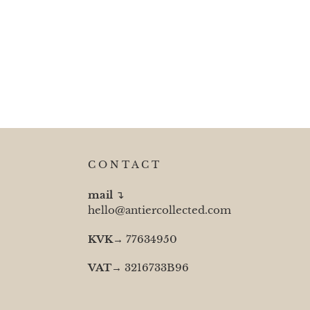
C O N T A C T
mail
↴
hello@antiercollected.com
KVK
→ 77634950
VAT
→ 3216733B96