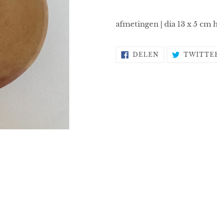
je
winkelwagen
afmetingen | dia 13 x 5 cm
DELEN
DELEN
TWITTE
OP
FACEBOOK