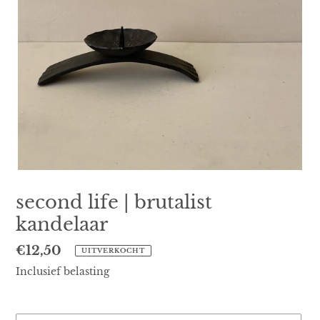
second life | brutalist
kandelaar
Normale
€12,50
UITVERKOCHT
prijs
Inclusief belasting