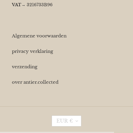
VAT
→ 3216733B96
Algemene voorwaarden
privacy verklaring
verzending
over antier.collected
V
EUR €
A
L
U