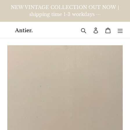
Meteen
NEW VINTAGE COLLECTION OUT NOW ∣
naar
shipping time 1-3 workdays ⋯
de
content
Zoeken
Aanmelden
Winkelw