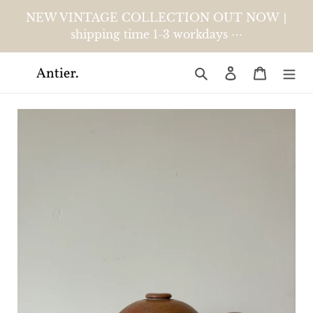
Meteen
NEW VINTAGE COLLECTION OUT NOW ∣
naar
shipping time 1-3 workdays ⋯
de
content
Zoeken
Aanmelden
Winkelw