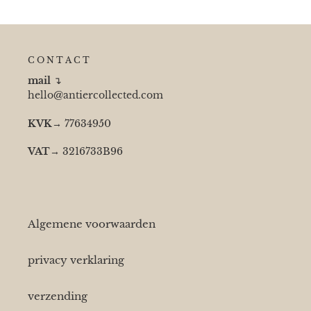
C O N T A C T
mail
↴
hello@antiercollected.com
KVK
→ 77634950
VAT
→ 3216733B96
Algemene voorwaarden
privacy verklaring
verzending