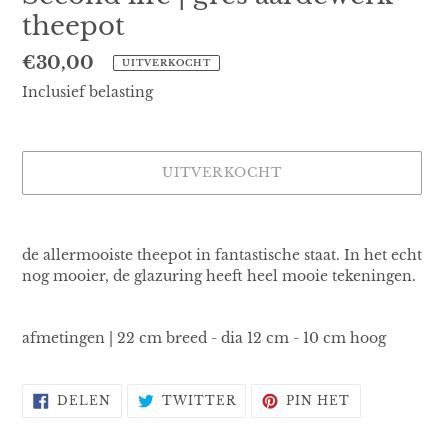
theepot
Normale
€30,00
UITVERKOCHT
prijs
Inclusief belasting
UITVERKOCHT
Product
toegevoegen
de allermooiste theepot in fantastische staat. In het echt
aan
nog mooier, de glazuring heeft heel mooie tekeningen.
je
winkelwagen
afmetingen | 22 cm breed - dia 12 cm - 10 cm hoog
DELEN
TWITTEREN
PINNEN
DELEN
TWITTER
PIN HET
OP
OP
OP
FACEBOOK
TWITTER
PINTEREST