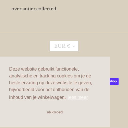
over antier.collected
V
EUR €
A
L
U
T
Pinterest
Instagram
A
Deze website gebruikt functionele,
analytische en tracking cookies om je de
Betaalmethoden
beste ervaring op deze website te geven,
bijvoorbeeld voor het onthouden van de
inhoud van je winkelwagen.
lees meer
akkoord
© 2026,
antier.collected