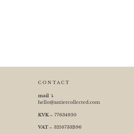
C O N T A C T
mail
↴
hello@antiercollected.com
KVK
→ 77634950
VAT
→ 3216733B96