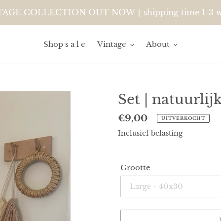
AGE COLLECTION OUT NOW ∣ shipping time 1-3 w
Shop s a l e
Vintage
About
Set | natuurli
Normale
€9,00
UITVERKOCHT
prijs
Inclusief belasting
Grootte