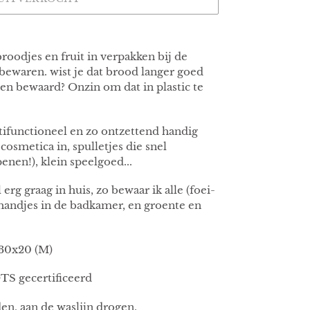
roodjes en fruit in verpakken bij de
ewaren. wist je dat brood langer goed
toen bewaard? Onzin om dat in plastic te
ltifunctioneel en zo ontzettend handig
cosmetica in, spulletjes die snel
penen!), klein speelgoed...
erg graag in huis, zo bewaar ik alle (foei-
shandjes in de badkamer, en groente en
 30x20 (M)
OTS gecertificeerd
den, aan de waslijn drogen.