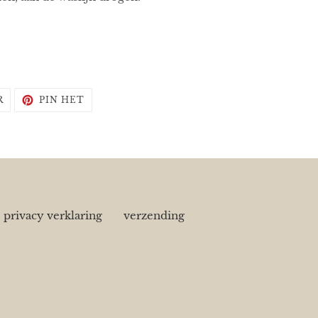
TWITTEREN
PINNEN
R
PIN HET
OP
OP
TWITTER
PINTEREST
privacy verklaring
verzending