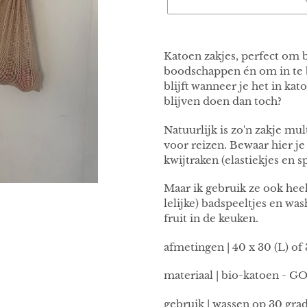
Product
toegevoegen
Katoen zakjes, perfect om b
aan
boodschappen én om in te b
je
blijft wanneer je het in ka
winkelwagen
blijven doen dan toch?
Natuurlijk is zo'n zakje mu
voor reizen. Bewaar hier je 
kwijtraken (elastiekjes en s
Maar ik gebruik ze ook heel 
lelijke) badspeeltjes en wa
fruit in de keuken.
afmetingen | 40 x 30 (L) of
materiaal | bio-katoen - G
gebruik | wassen op 30 gra